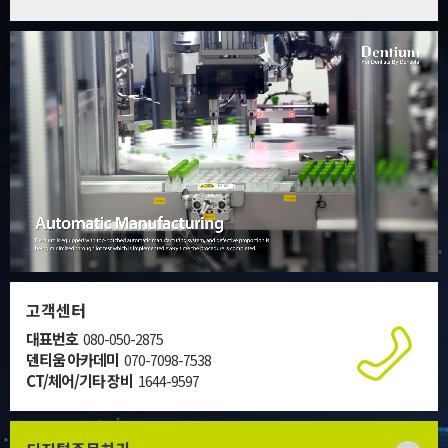
고객센터
대표번호
080-050-2875
덴티움 아카데미
070-7098-7538
CT/체어/기타 장비
1644-9597